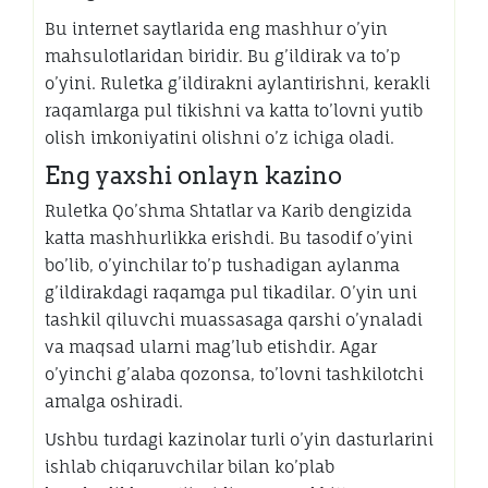
Bu internet saytlarida eng mashhur o’yin
mahsulotlaridan biridir. Bu g’ildirak va to’p
o’yini. Ruletka g’ildirakni aylantirishni, kerakli
raqamlarga pul tikishni va katta to’lovni yutib
olish imkoniyatini olishni o’z ichiga oladi.
Eng yaxshi onlayn kazino
Ruletka Qo’shma Shtatlar va Karib dengizida
katta mashhurlikka erishdi. Bu tasodif o’yini
bo’lib, o’yinchilar to’p tushadigan aylanma
g’ildirakdagi raqamga pul tikadilar. O’yin uni
tashkil qiluvchi muassasaga qarshi o’ynaladi
va maqsad ularni mag’lub etishdir. Agar
o’yinchi g’alaba qozonsa, to’lovni tashkilotchi
amalga oshiradi.
Ushbu turdagi kazinolar turli o’yin dasturlarini
ishlab chiqaruvchilar bilan ko’plab